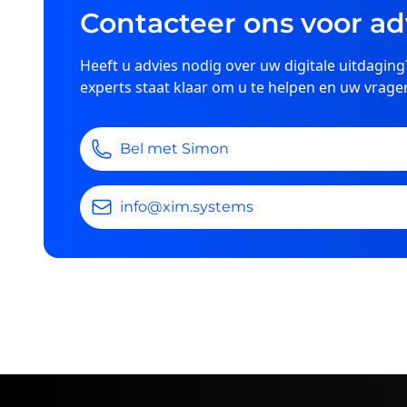
Contacteer ons voor ad
Heeft u advies nodig over uw digitale uitdagi
experts staat klaar om u te helpen en uw vrag
Bel met Simon
info@xim.systems