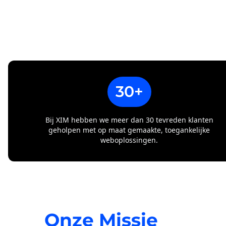
30+
Bij XIM hebben we meer dan 30 tevreden klanten
geholpen met op maat gemaakte, toegankelijke
weboplossingen.
Onze Missie