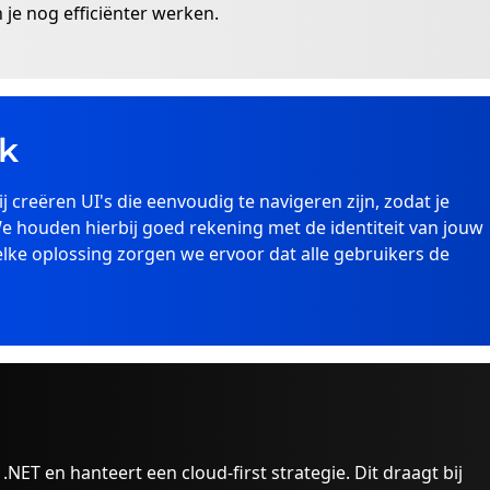
 je nog efficiënter werken.
jk
ij creëren UI's die eenvoudig te navigeren zijn, zodat je
e houden hierbij goed rekening met de identiteit van jouw
j elke oplossing zorgen we ervoor dat alle gebruikers de
NET en hanteert een cloud-first strategie. Dit draagt bij