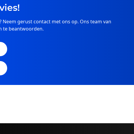
vies!
ng? Neem gerust contact met ons op. Ons team van
en te beantwoorden.