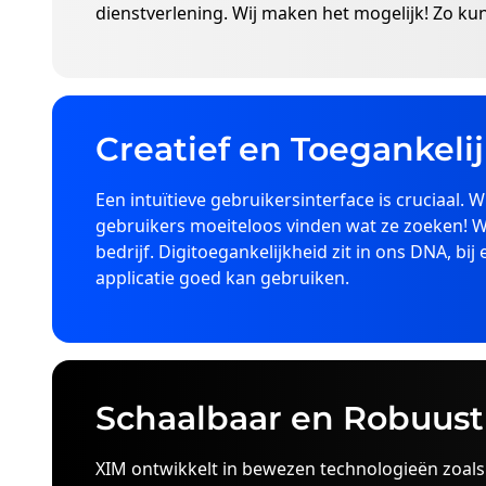
dienstverlening. Wij maken het mogelijk! Zo kun
Creatief en Toegankeli
Een intuïtieve gebruikersinterface is cruciaal. W
gebruikers moeiteloos vinden wat ze zoeken! W
bedrijf. Digitoegankelijkheid zit in ons DNA, bi
applicatie goed kan gebruiken.
Schaalbaar en Robuust
XIM ontwikkelt in bewezen technologieën zoals .